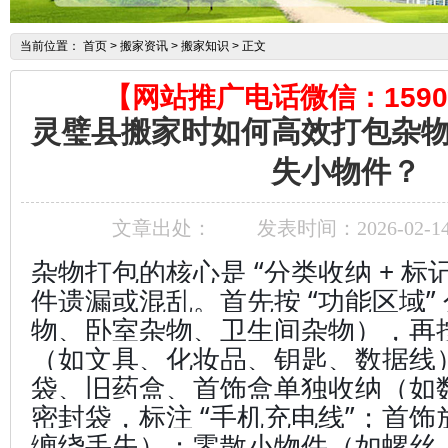
当前位置：
首页
> 搬家资讯 > 搬家知识 > 正文
【网站推广电话微信：15905
灵璧县搬家时如何高效打包杂
失小物件？
文章出处：
发表时间：2026-02-1
杂物打包的核心是 “分类收纳 + 标
件遗漏或混乱。首先按 “功能区域”
物、卧室杂物、卫生间杂物），再按 
（如文具、化妆品、钥匙、数据线
袋、旧药盒、首饰盒单独收纳（如
密封袋，标注 “手机充电线”；首
缠绕丢失）；零散小物件（如螺丝、