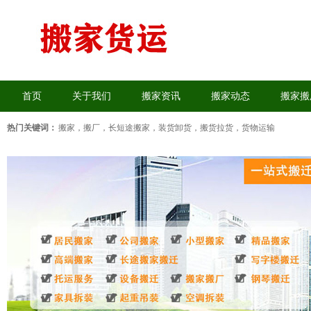
首页
关于我们
搬家资讯
搬家动态
搬家搬
热门关键词：
搬家，搬厂
，
长短途搬家
，
装货卸货
，
搬货拉货
，
货物运输